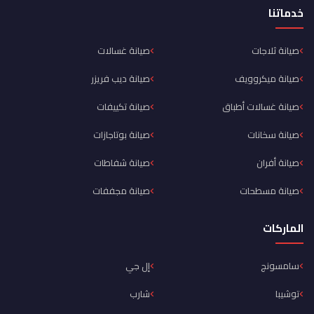
خدماتنا
صيانة ثلاجات
صيانة غسالات
صيانة ميكروويف
صيانة ديب فريزر
صيانة غسالات أطباق
صيانة تكييفات
صيانة سخانات
صيانة بوتاجازات
صيانة أفران
صيانة شفاطات
صيانة مسطحات
صيانة مجففات
الماركات
سامسونج
إل جي
توشيبا
شارب