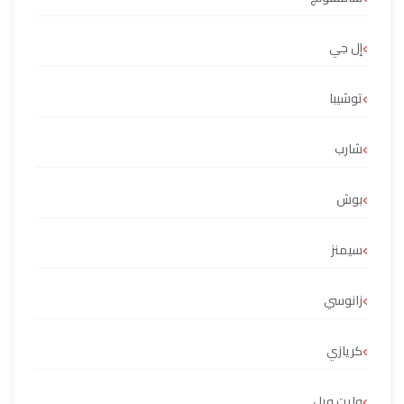
إل جي
توشيبا
شارب
بوش
سيمنز
زانوسي
كريازي
وايت ويل