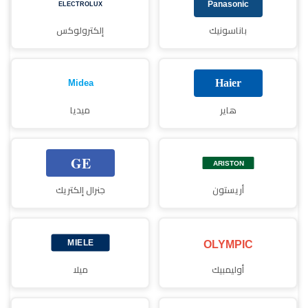
باناسونيك
إلكترولوكس
هاير
ميديا
أريستون
جنرال إلكتريك
أوليمبيك
ميلا