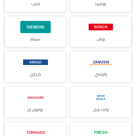
توشيبا
شارب
بوش
سيمنز
زانوسي
كريازي
وايت ويل
يونيون إير