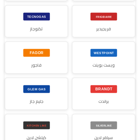
فريجيدير
تكنوجاز
ويست بوينت
فاجور
براندت
جليم جاز
سيلفر لاين
كيتشن لاين