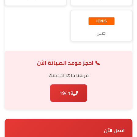
اجنس
📞 احجز موعد الصيانة الآن
فريقنا جاهز لخدمتك
19418
اتصل الآن