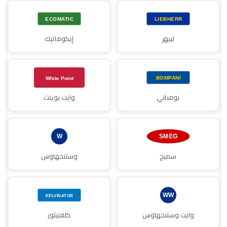
ليبهر
إيكوماتيك
بومباني
وايت بوينت
سميج
وستنجهاوس
وايت وستنجهاوس
كلفنيتور