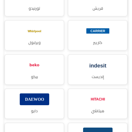
فريش
تورنيدو
كاريير
ويرلبول
إنديست
بيكو
هيتاشي
دايو