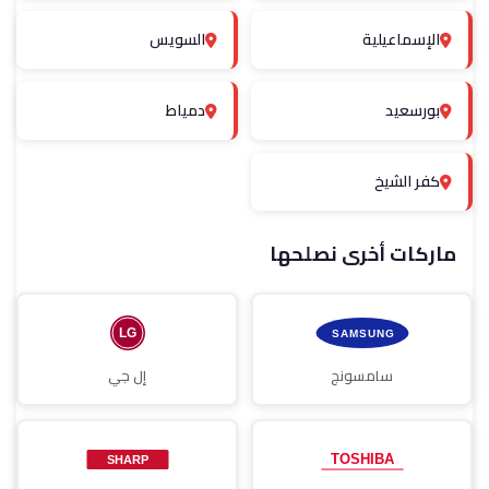
الإسماعيلية
السويس
بورسعيد
دمياط
كفر الشيخ
ماركات أخرى نصلحها
سامسونج
إل جي