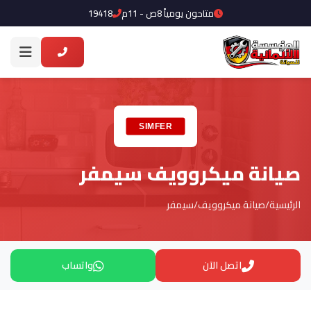
متاحون يومياً 8ص - 11م
19418
صيانة ميكروويف سيمفر
الرئيسية
/
صيانة ميكروويف
/
سيمفر
اتصل الآن
واتساب