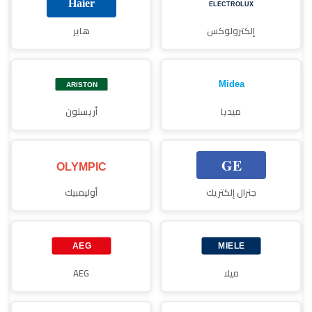
إلكترولوكس
هاير
ميديا
أريستون
جنرال إلكتريك
أوليمبيك
ميلا
AEG