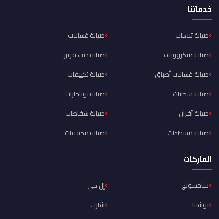
خدماتنا
صيانة ثلاجات
صيانة غسالات
صيانة ميكروويف
صيانة ديب فريزر
صيانة غسالات أطباق
صيانة تكييفات
صيانة سخانات
صيانة بوتاجازات
صيانة أفران
صيانة شفاطات
صيانة مسطحات
صيانة مجففات
الماركات
سامسونج
إل جي
توشيبا
شارب