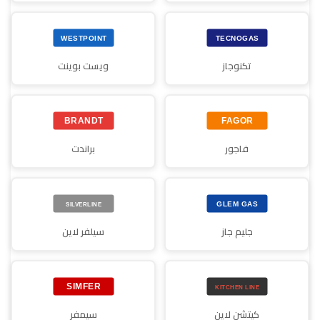
تكنوجاز
ويست بوينت
فاجور
براندت
جليم جاز
سيلفر لاين
كيتشن لاين
سيمفر