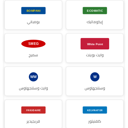
إيكوماتيك
بومباني
وايت بوينت
سميج
وستنجهاوس
وايت وستنجهاوس
كلفنيتور
فريجيدير