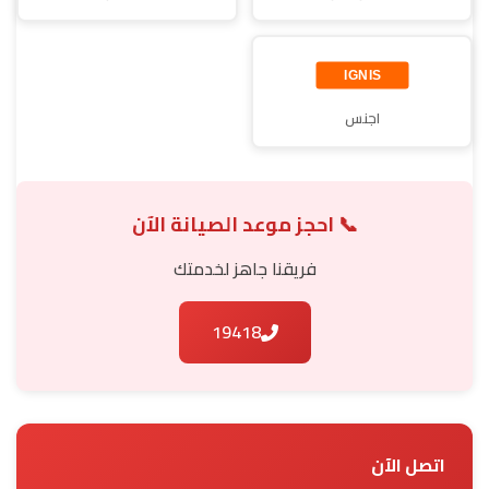
اجنس
📞 احجز موعد الصيانة الآن
فريقنا جاهز لخدمتك
19418
اتصل الآن