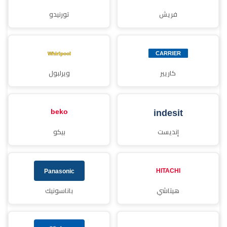
فريش
تورنيدو
كاريير
ويرلبول
إنديست
بيكو
هيتاشي
باناسونيك