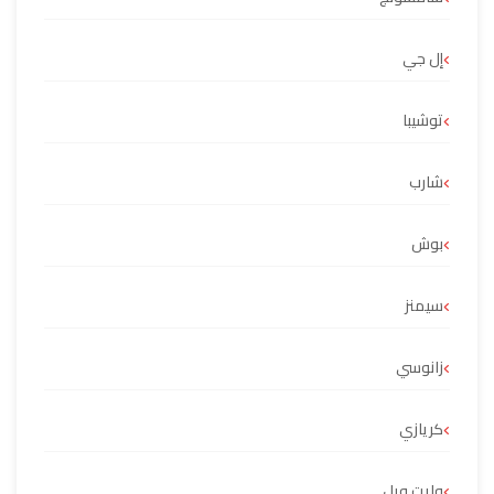
إل جي
توشيبا
شارب
بوش
سيمنز
زانوسي
كريازي
وايت ويل