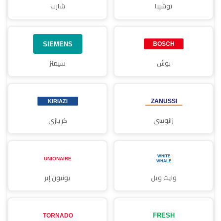
توشيبا
شارب
بوش
سيمنز
زانوسي
كريازي
وايت ويل
يونيون إير