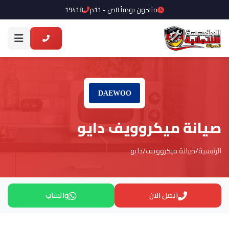
متاحون يومياً 8ص - 11م
19418
صيانة ميكروويف دايو
الرئيسية
/
صيانة ميكروويف
/
دايو
اتصل الآن
واتساب