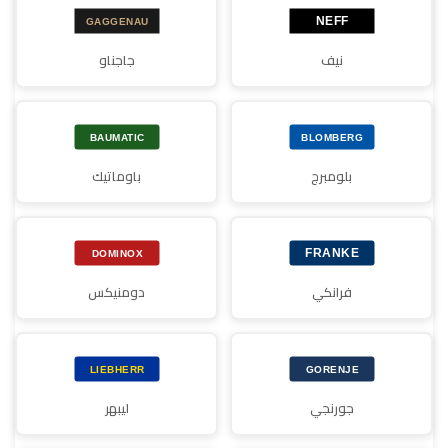
نيف
جاجناو
بلومبرج
باوماتيك
فرانكي
دومنيكس
جورنجي
ليبهر