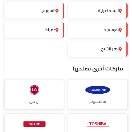
الإسماعيلية
السويس
بورسعيد
دمياط
كفر الشيخ
ماركات أخرى نصلحها
سامسونج
إل جي