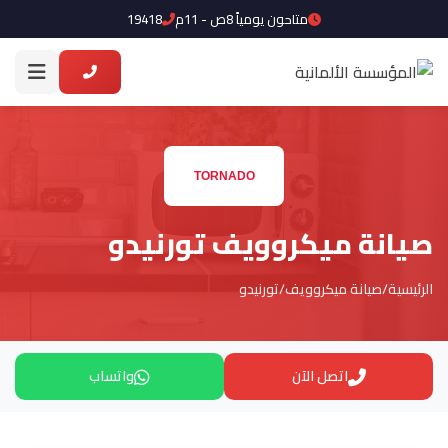
متاحون يومياً 8ص - 11م
19418
صيانة ميكروويف تورنيدو
الرئيسية
/
صيانة ميكروويف
/
تورنيدو
اتصل الآن
واتساب