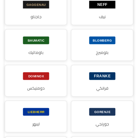
نيف
جاجناو
بلومبرج
باوماتيك
فرانكي
دومنيكس
جورنجي
ليبهر