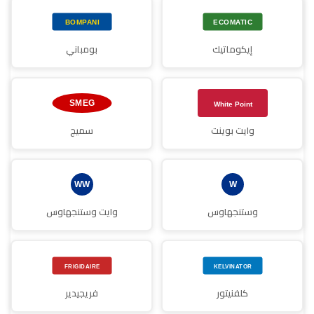
إيكوماتيك
بومباني
وايت بوينت
سميج
وستنجهاوس
وايت وستنجهاوس
كلفنيتور
فريجيدير