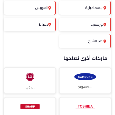
الإسماعيلية
السويس
بورسعيد
دمياط
كفر الشيخ
ماركات أخرى نصلحها
سامسونج
إل جي