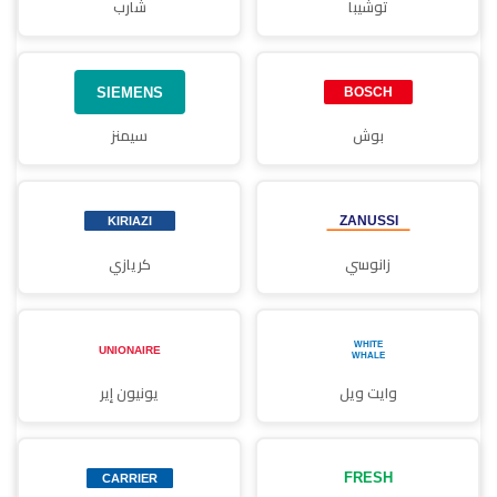
توشيبا
شارب
بوش
سيمنز
زانوسي
كريازي
وايت ويل
يونيون إير