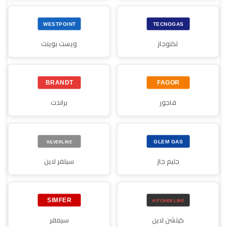
تكنوجاز
ويست بوينت
فاجور
براندت
جليم جاز
سيلفر لاين
كيتشن لاين
سيمفر