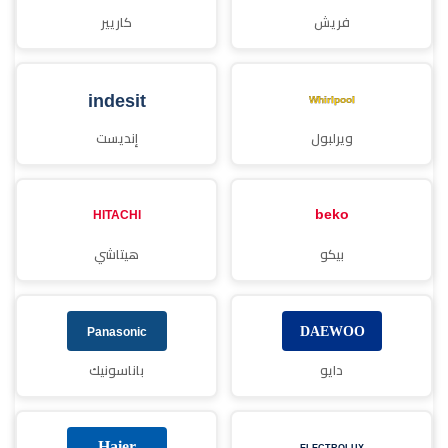
فريش
كاريير
ويرلبول
إنديست
بيكو
هيتاشي
دايو
باناسونيك