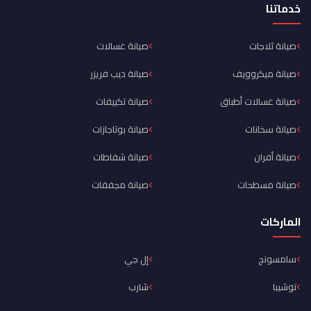
خدماتنا
صيانة ثلاجات
صيانة غسالات
صيانة ميكروويف
صيانة ديب فريزر
صيانة غسالات أطباق
صيانة تكييفات
صيانة سخانات
صيانة بوتاجازات
صيانة أفران
صيانة شفاطات
صيانة مسطحات
صيانة مجففات
الماركات
سامسونج
إل جي
توشيبا
شارب