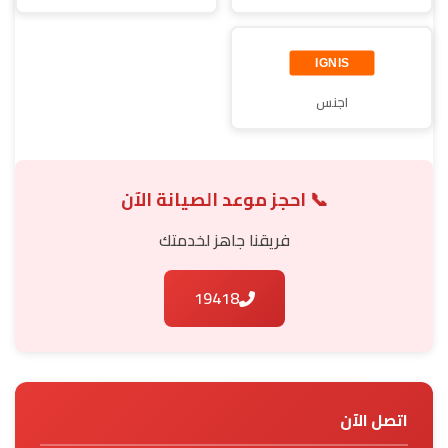
اجنس
📞 احجز موعد الصيانة الآن
فريقنا جاهز لخدمتك
19418
اتصل الآن