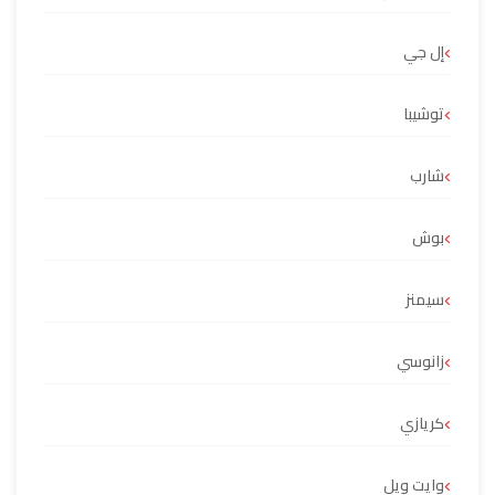
إل جي
توشيبا
شارب
بوش
سيمنز
زانوسي
كريازي
وايت ويل