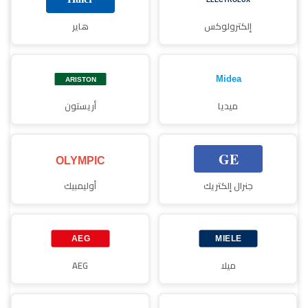
إلكترولوكس
هاير
ميديا
أريستون
جنرال إلكتريك
أوليمبيك
ميلا
AEG