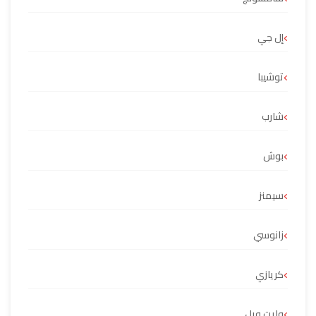
إل جي
توشيبا
شارب
بوش
سيمنز
زانوسي
كريازي
وايت ويل