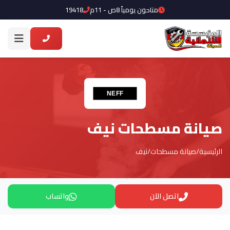
متاحون يومياً 8ص - 11م
19418
صيانة مسطحات نيف
الرئيسية
/
صيانة مسطحات
/
نيف
اتصل الآن
واتساب