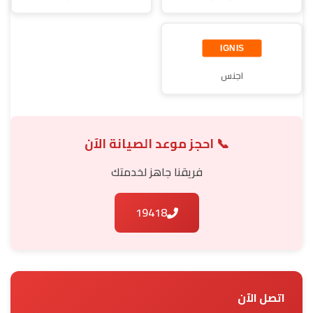
اجنس
📞 احجز موعد الصيانة الآن
فريقنا جاهز لخدمتك
19418
اتصل الآن