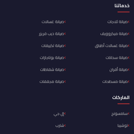
خدماتنا
صيانة ثلاجات
صيانة غسالات
صيانة ميكروويف
صيانة ديب فريزر
صيانة غسالات أطباق
صيانة تكييفات
صيانة سخانات
صيانة بوتاجازات
صيانة أفران
صيانة شفاطات
صيانة مسطحات
صيانة مجففات
الماركات
سامسونج
إل جي
توشيبا
شارب