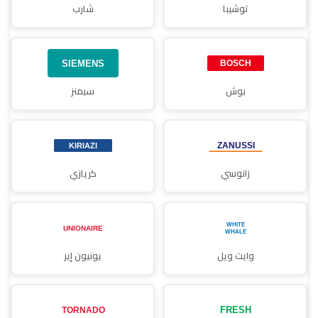
توشيبا
شارب
بوش
سيمنز
زانوسي
كريازي
وايت ويل
يونيون إير