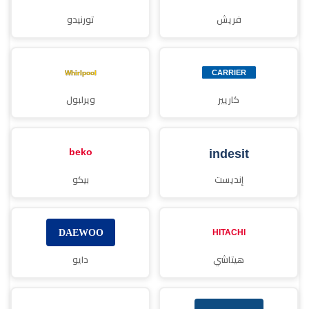
فريش
تورنيدو
كاريير
ويرلبول
إنديست
بيكو
هيتاشي
دايو