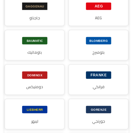
AEG
جاجناو
بلومبرج
باوماتيك
فرانكي
دومنيكس
جورنجي
ليبهر