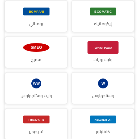
إيكوماتيك
بومباني
وايت بوينت
سميج
وستنجهاوس
وايت وستنجهاوس
كلفنيتور
فريجيدير