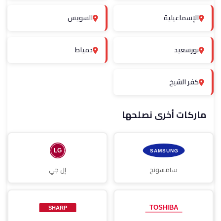
الإسماعيلية
السويس
بورسعيد
دمياط
كفر الشيخ
ماركات أخرى نصلحها
سامسونج
إل جي