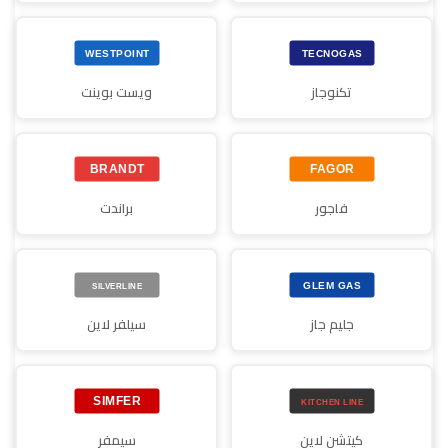
تكنوجاز
ويست بوينت
فاجور
براندت
جليم جاز
سيلفر لاين
كيتشن لاين
سيمفر