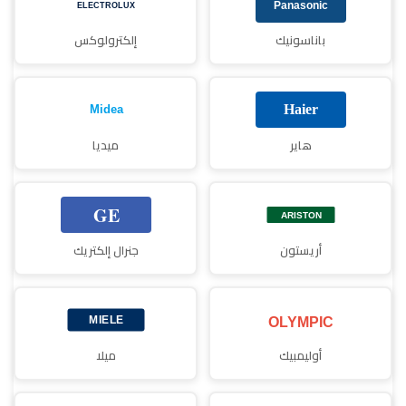
باناسونيك
إلكترولوكس
هاير
ميديا
أريستون
جنرال إلكتريك
أوليمبيك
ميلا