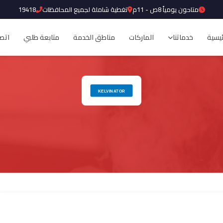
متاحون يومياً 8ص - 11م
تغطية شاملة لجميع المحافظات
19418
ئيسية
خدماتنا
الماركات
مناطق الخدمة
متابعة طلبي
اتصل