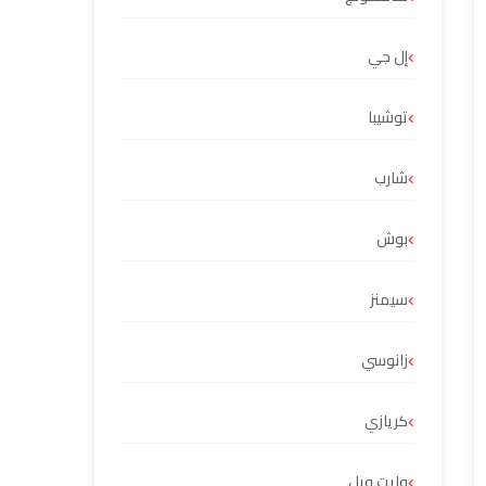
إل جي
توشيبا
شارب
بوش
سيمنز
زانوسي
كريازي
وايت ويل