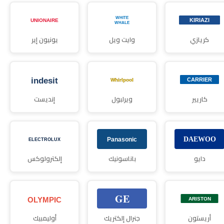
كريازي
وايت ويل
يونيون إير
كاريير
ويرلبول
إنديست
دايو
باناسونيك
إلكترولوكس
أريستون
جنرال إلكتريك
أوليمبيك