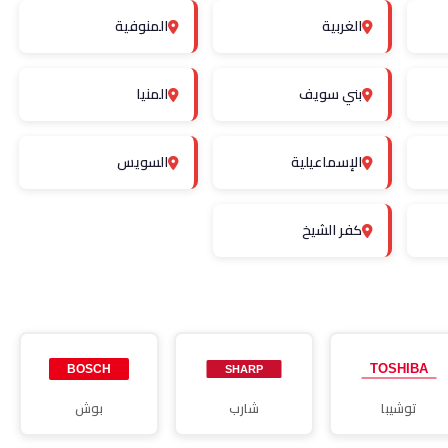
الغربية
المنوفية
بني سويف
المنيا
الإسماعيلية
السويس
كفر الشيخ
توشيبا
شارب
بوش