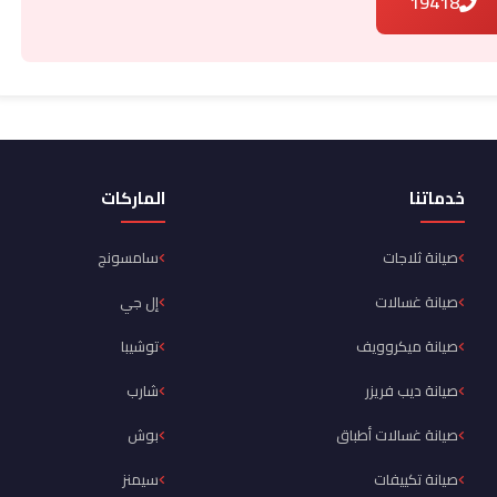
19418
خدماتنا
الماركات
صيانة ثلاجات
سامسونج
صيانة غسالات
إل جي
صيانة ميكروويف
توشيبا
صيانة ديب فريزر
شارب
صيانة غسالات أطباق
بوش
صيانة تكييفات
سيمنز