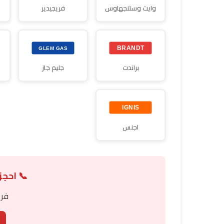
وايت وستنجهاوس
فريجيدير
براندت
جليم جاز
اجنس
📞 احجز
فري