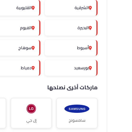
الشرقية
القليوبية
البحيرة
الفيوم
أسيوط
سوهاج
بورسعيد
دمياط
ماركات أخرى نصلحها
سامسونج
إل جي