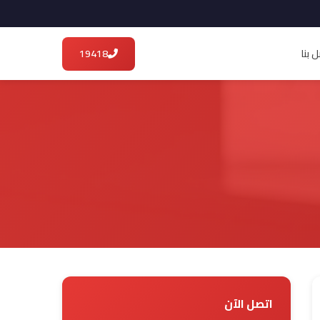
 بنا
19418
اتصل الآن