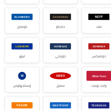
نيف
جاجناو
بلومبرج
دومنيكس
جورنجي
ليبهر
وايت بوينت
سميج
وستنجهاوس