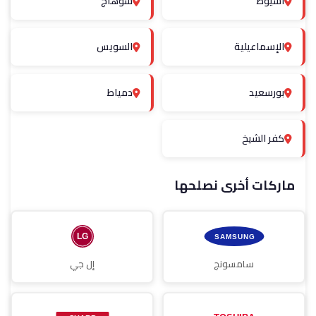
أسيوط
سوهاج
الإسماعيلية
السويس
بورسعيد
دمياط
كفر الشيخ
ماركات أخرى نصلحها
سامسونج
إل جي