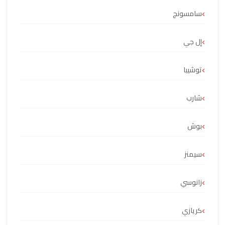
سامسونج
إل جي
توشيبا
شارب
بوش
سيمنز
زانوسي
كريازي