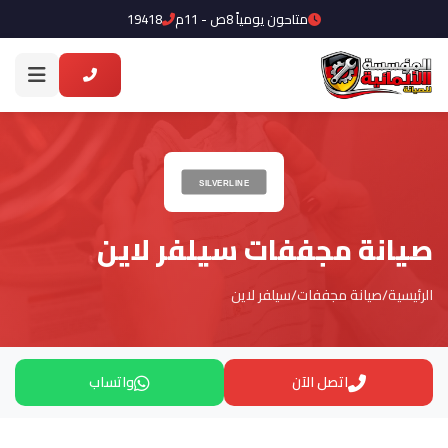
متاحون يومياً 8ص - 11م
19418
صيانة مجففات سيلفر لاين
الرئيسية
/
صيانة مجففات
/
سيلفر لاين
اتصل الآن
واتساب