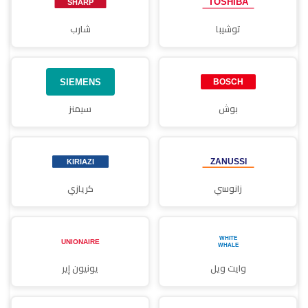
توشيبا
شارب
بوش
سيمنز
زانوسي
كريازي
وايت ويل
يونيون إير