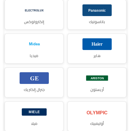
باناسونيك
إلكترولوكس
هاير
ميديا
أريستون
جنرال إلكتريك
أوليمبيك
ميلا