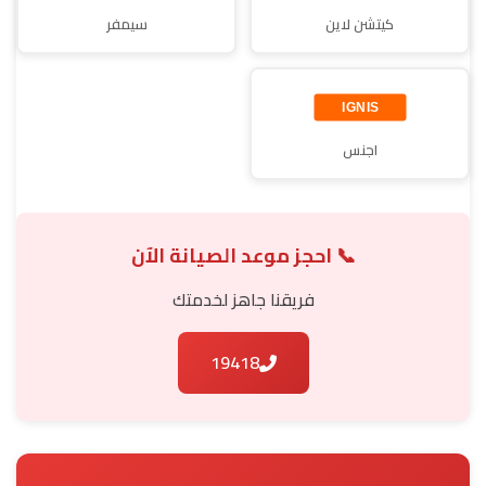
كيتشن لاين
سيمفر
اجنس
📞 احجز موعد الصيانة الآن
فريقنا جاهز لخدمتك
19418