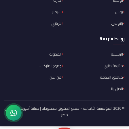
توشيبا
شارب
بوش
سيمنز
زانوسي
كريازي
روابط سريعة
الرئيسية
المدونة
متابعة طلبي
جميع الماركات
مناطق الخدمة
من نحن
اتصل بنا
© 2026 المؤسسة الألمانية - جميع الحقوق محفوظة | صيانة أجهزة منزلية في
مصر