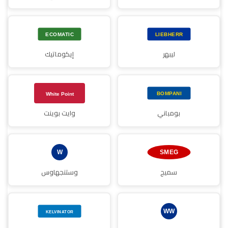
ليبهر
إيكوماتيك
بومباني
وايت بوينت
سميج
وستنجهاوس