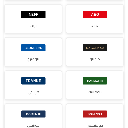
AEG
نيف
جاجناو
بلومبرج
باوماتيك
فرانكي
دومنيكس
جورنجي