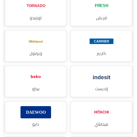
فريش
تورنيدو
كاريير
ويرلبول
إنديست
بيكو
هيتاشي
دايو