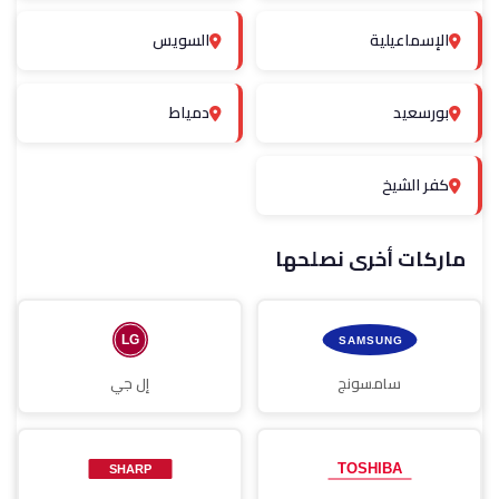
الإسماعيلية
السويس
بورسعيد
دمياط
كفر الشيخ
ماركات أخرى نصلحها
سامسونج
إل جي