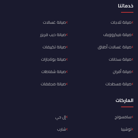
خدماتنا
صيانة ثلاجات
صيانة غسالات
صيانة ميكروويف
صيانة ديب فريزر
صيانة غسالات أطباق
صيانة تكييفات
صيانة سخانات
صيانة بوتاجازات
صيانة أفران
صيانة شفاطات
صيانة مسطحات
صيانة مجففات
الماركات
سامسونج
إل جي
توشيبا
شارب