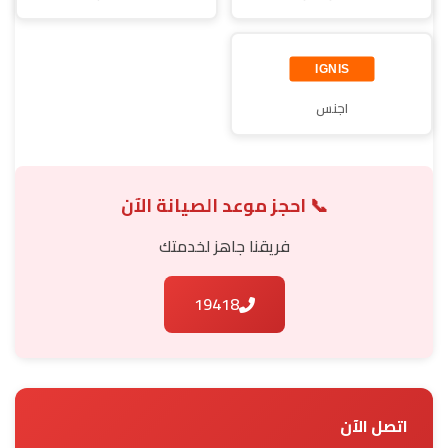
اجنس
📞 احجز موعد الصيانة الآن
فريقنا جاهز لخدمتك
19418
اتصل الآن