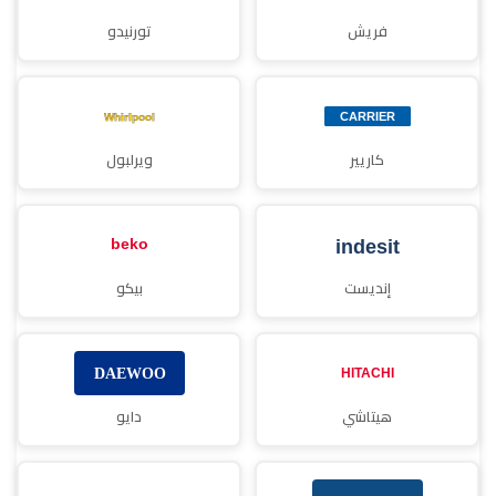
فريش
تورنيدو
كاريير
ويرلبول
إنديست
بيكو
هيتاشي
دايو