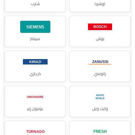
توشيبا
شارب
بوش
سيمنز
زانوسي
كريازي
وايت ويل
يونيون إير