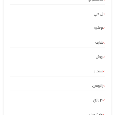
إل جي
توشيبا
شارب
بوش
سيمنز
زانوسي
كريازي
وايت ويل