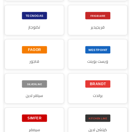
فريجيدير
تكنوجاز
ويست بوينت
فاجور
براندت
سيلفر لاين
كيتشن لاين
سيمفر