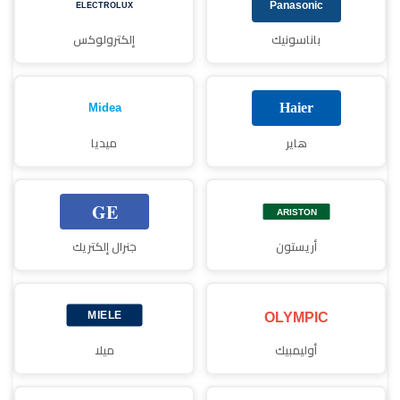
باناسونيك
إلكترولوكس
هاير
ميديا
أريستون
جنرال إلكتريك
أوليمبيك
ميلا