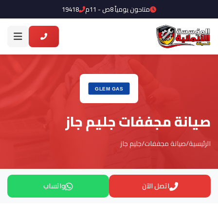
متاحون يومياً 8ص - 11م
19418
صيانة مجففات جليم جاز
الرئيسية
/
صيانة مجففات
/
جليم جاز
اتصل الآن
واتساب