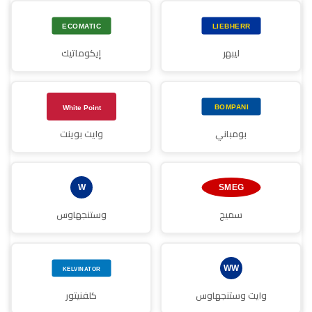
ليبهر
إيكوماتيك
بومباني
وايت بوينت
سميج
وستنجهاوس
وايت وستنجهاوس
كلفنيتور