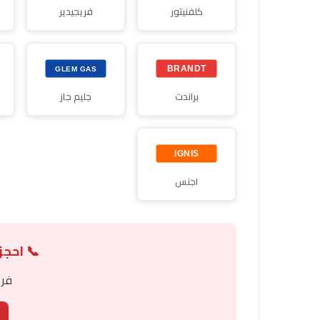
كلفنيتور
فريجيدير
براندت
جليم جاز
اجنس
📞 احجز
فري