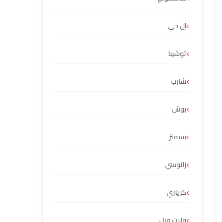
إل جي
توشيبا
شارب
بوش
سيمنز
زانوسي
كريازي
وايت ويل