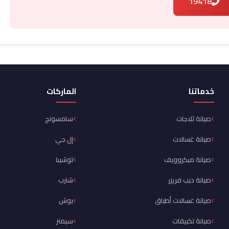
19418
خدماتنا
الماركات
صيانة ثلاجات
سامسونج
صيانة غسالات
إل جي
صيانة ميكروويف
توشيبا
صيانة ديب فريزر
شارب
صيانة غسالات أطباق
بوش
صيانة تكييفات
سيمنز