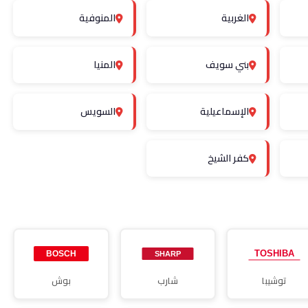
الغربية
المنوفية
بني سويف
المنيا
الإسماعيلية
السويس
كفر الشيخ
توشيبا
شارب
بوش