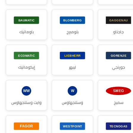
جاجناو
بلومبرج
باوماتيك
جورنجي
ليبهر
إيكوماتيك
سميج
وستنجهاوس
وايت وستنجهاوس