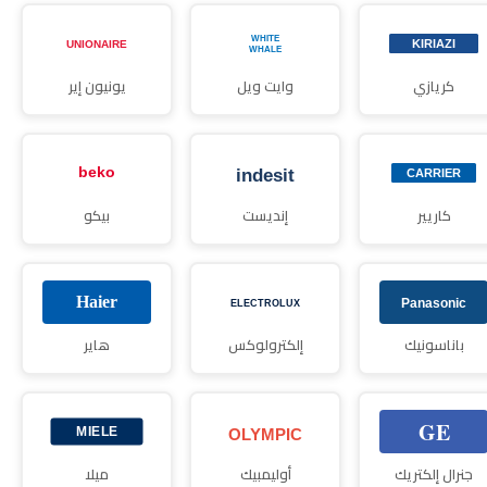
كريازي
وايت ويل
يونيون إير
كاريير
إنديست
بيكو
باناسونيك
إلكترولوكس
هاير
جنرال إلكتريك
أوليمبيك
ميلا