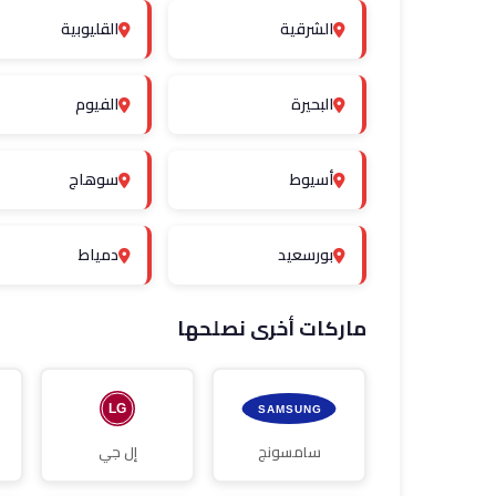
الشرقية
القليوبية
البحيرة
الفيوم
أسيوط
سوهاج
بورسعيد
دمياط
ماركات أخرى نصلحها
سامسونج
إل جي