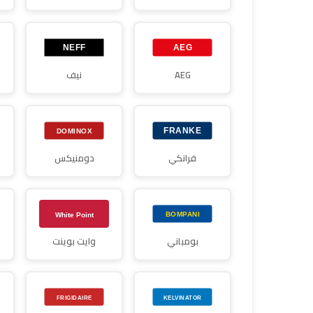
AEG
نيف
فرانكي
دومنيكس
بومباني
وايت بوينت