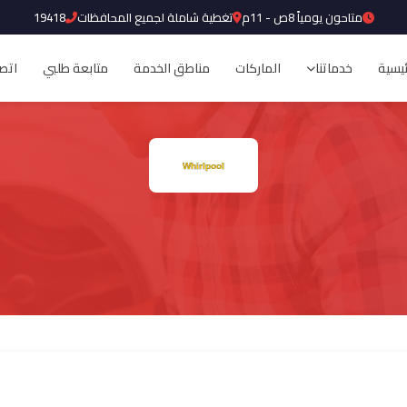
متاحون يومياً 8ص - 11م
تغطية شاملة لجميع المحافظات
19418
ئيسية
خدماتنا
الماركات
مناطق الخدمة
متابعة طلبي
اتصل