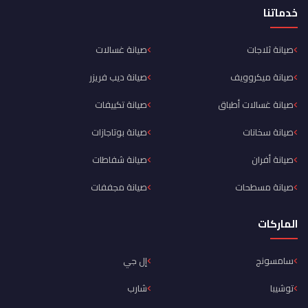
خدماتنا
صيانة ثلاجات
صيانة غسالات
صيانة ميكروويف
صيانة ديب فريزر
صيانة غسالات أطباق
صيانة تكييفات
صيانة سخانات
صيانة بوتاجازات
صيانة أفران
صيانة شفاطات
صيانة مسطحات
صيانة مجففات
الماركات
سامسونج
إل جي
توشيبا
شارب