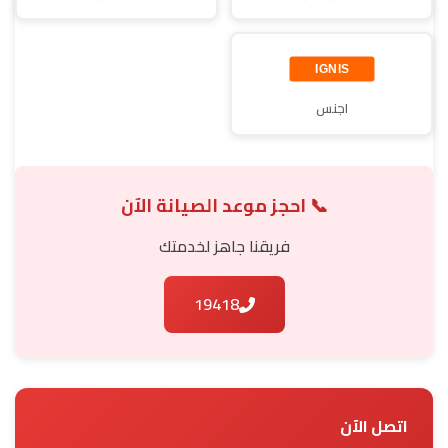
اجنس
📞 احجز موعد الصيانة الآن
فريقنا جاهز لخدمتك
19418
اتصل الآن