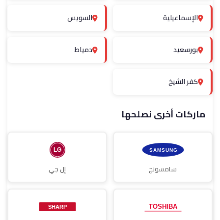
الإسماعيلية
السويس
بورسعيد
دمياط
كفر الشيخ
ماركات أخرى نصلحها
سامسونج
إل جي