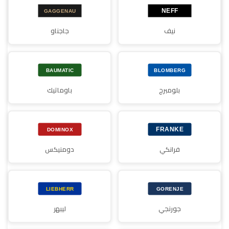
نيف
جاجناو
بلومبرج
باوماتيك
فرانكي
دومنيكس
جورنجي
ليبهر