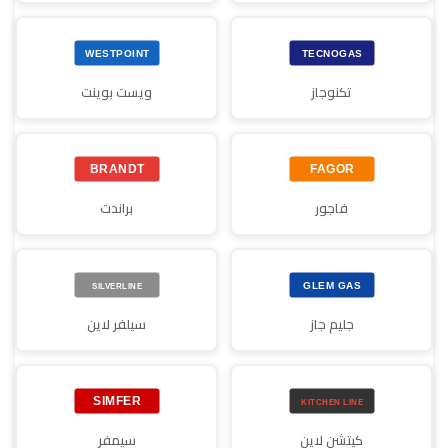
تكنوجاز
ويست بوينت
فاجور
براندت
جليم جاز
سيلفر لاين
كيتشن لاين
سيمفر