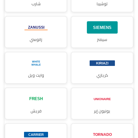
توشيبا
شارب
سيمنز
زانوسي
كريازي
وايت ويل
يونيون إير
فريش