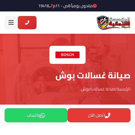
متاحون يومياً 8ص - 11م
19418
صيانة غسالات بوش
الرئيسية
/
صيانة غسالات
/
بوش
اتصل الآن
واتساب