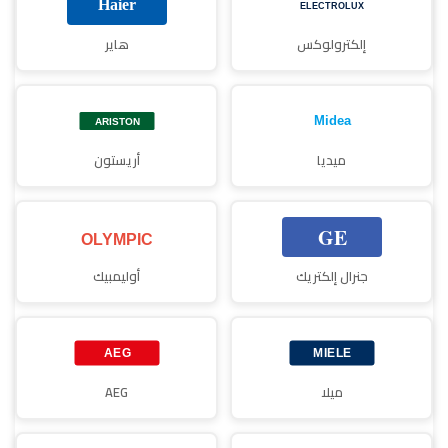
إلكترولوكس
هاير
ميديا
أريستون
جنرال إلكتريك
أوليمبيك
ميلا
AEG