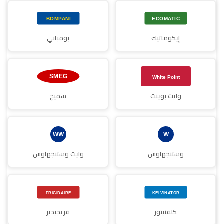
إيكوماتيك
بومباني
وايت بوينت
سميج
وستنجهاوس
وايت وستنجهاوس
كلفنيتور
فريجيدير