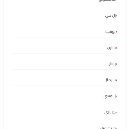
إل جي
توشيبا
شارب
بوش
سيمنز
زانوسي
كريازي
وايت ويل