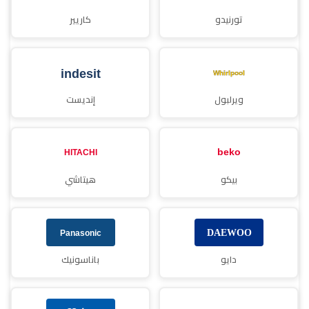
تورنيدو
كاريير
ويرلبول
إنديست
بيكو
هيتاشي
دايو
باناسونيك