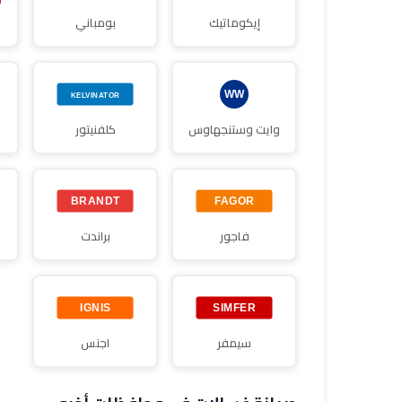
إيكوماتيك
بومباني
وايت وستنجهاوس
كلفنيتور
فاجور
براندت
سيمفر
اجنس