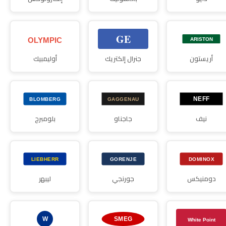
أريستون
جنرال إلكتريك
أوليمبيك
نيف
جاجناو
بلومبرج
دومنيكس
جورنجي
ليبهر