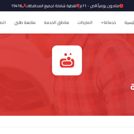
متاحون يومياً 8ص - 11م
تغطية شاملة لجميع المحافظات
19418
ئيسية
خدماتنا
الماركات
مناطق الخدمة
متابعة طلبي
اتصل