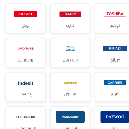
توشيبا
شارب
بوش
كريازي
وايت ويل
يونيون إير
كاريير
ويرلبول
إنديست
دايو
باناسونيك
إلكترولوكس