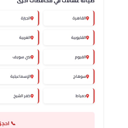
صيانة غسالات في محافظات أخرى
القاهرة
الجيزة
القليوبية
الغربية
الفيوم
بني سويف
سوهاج
الإسماعيلية
دمياط
كفر الشيخ
📞 احجز