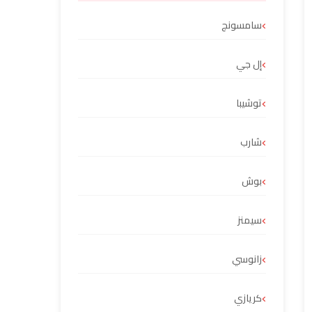
سامسونج
إل جي
توشيبا
شارب
بوش
سيمنز
زانوسي
كريازي