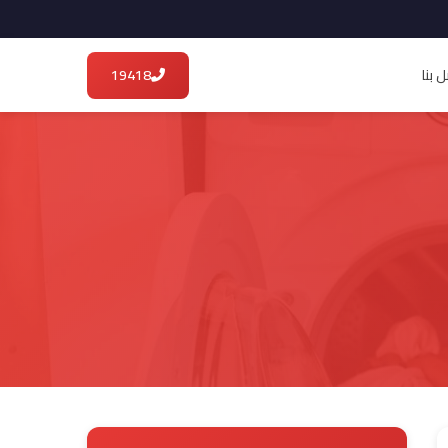
 بنا
19418