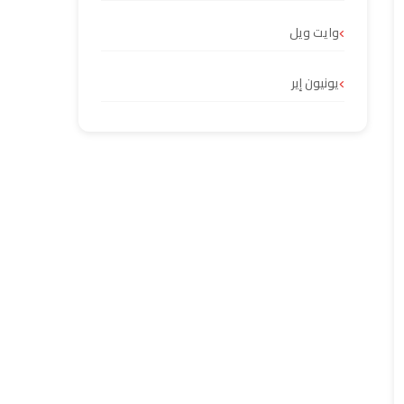
وايت ويل
يونيون إير