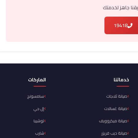
قنا جاهز لخدمتك
19418
خدماتنا
الماركات
صيانة ثلاجات
سامسونج
صيانة غسالات
إل جي
صيانة ميكروويف
توشيبا
صيانة ديب فريزر
شارب