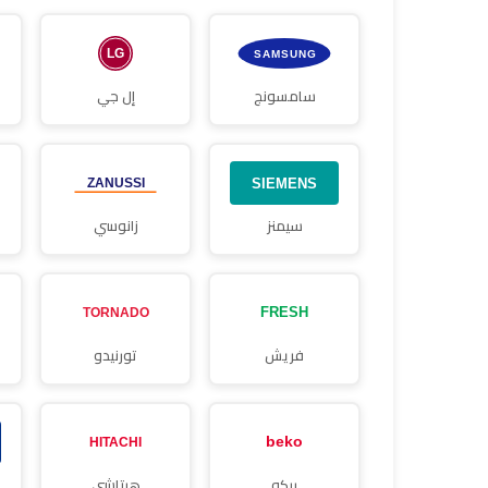
سامسونج
إل جي
سيمنز
زانوسي
فريش
تورنيدو
بيكو
هيتاشي