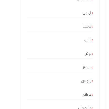
إل جي
توشيبا
شارب
بوش
سيمنز
زانوسي
كريازي
وايت ويل