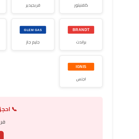
كلفنيتور
فريجيدير
براندت
جليم جاز
اجنس
📞 احجز
فري