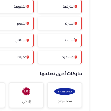
الشرقية
القليوبية
البحيرة
الفيوم
أسيوط
سوهاج
بورسعيد
دمياط
ماركات أخرى نصلحها
سامسونج
إل جي