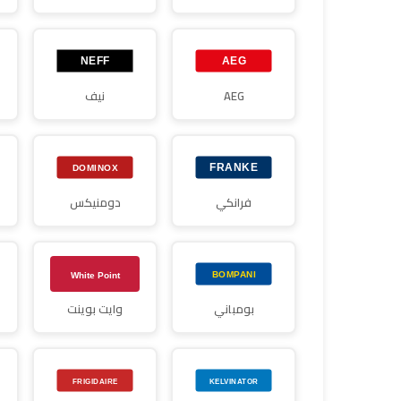
AEG
نيف
فرانكي
دومنيكس
بومباني
وايت بوينت