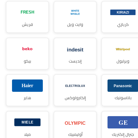
كريازي
وايت ويل
فريش
ويرلبول
إنديست
بيكو
باناسونيك
إلكترولوكس
هاير
جنرال إلكتريك
أوليمبيك
ميلا