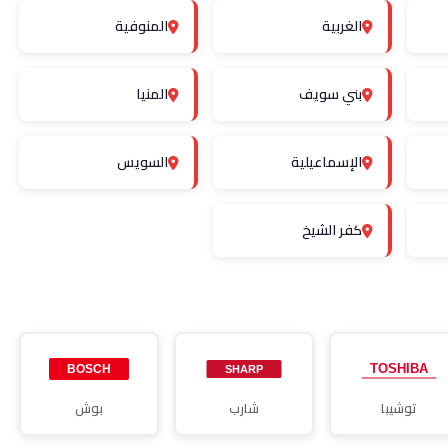
الغربية
المنوفية
بني سويف
المنيا
الإسماعيلية
السويس
كفر الشيخ
توشيبا
شارب
بوش