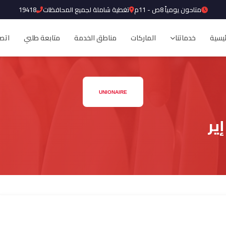
متاحون يومياً 8ص - 11م
تغطية شاملة لجميع المحافظات
19418
ئيسية
خدماتنا
الماركات
مناطق الخدمة
متابعة طلبي
اتصل
ير