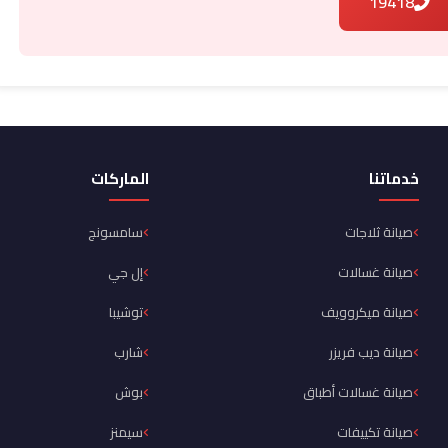
19418
خدماتنا
الماركات
صيانة ثلاجات
سامسونج
صيانة غسالات
إل جي
صيانة ميكروويف
توشيبا
صيانة ديب فريزر
شارب
صيانة غسالات أطباق
بوش
صيانة تكييفات
سيمنز