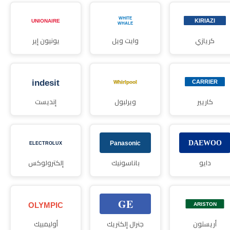
كريازي
وايت ويل
يونيون إير
كاريير
ويرلبول
إنديست
دايو
باناسونيك
إلكترولوكس
أريستون
جنرال إلكتريك
أوليمبيك