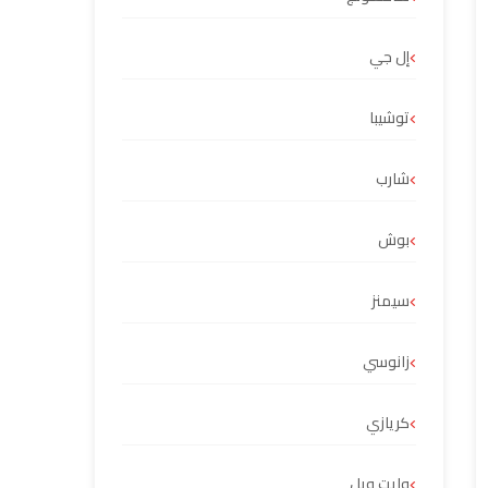
إل جي
توشيبا
شارب
بوش
سيمنز
زانوسي
كريازي
وايت ويل