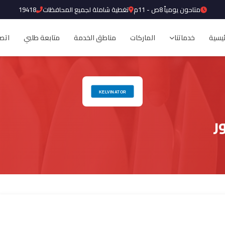
متاحون يومياً 8ص - 11م
تغطية شاملة لجميع المحافظات
19418
ئيسية
خدماتنا
الماركات
مناطق الخدمة
متابعة طلبي
اتصل
ر