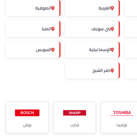
الغربية
المنوفية
بني سويف
المنيا
الإسماعيلية
السويس
كفر الشيخ
توشيبا
شارب
بوش