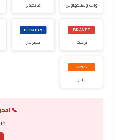
وايت وستنجهاوس
فريجيدير
براندت
جليم جاز
اجنس
📞 احجز
فري