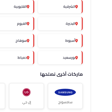
الشرقية
القليوبية
البحيرة
الفيوم
أسيوط
سوهاج
بورسعيد
دمياط
ماركات أخرى نصلحها
سامسونج
إل جي