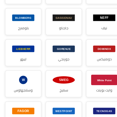
نيف
جاجناو
بلومبرج
دومنيكس
جورنجي
ليبهر
وايت بوينت
سميج
وستنجهاوس