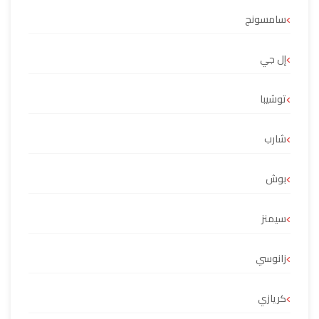
سامسونج
إل جي
توشيبا
شارب
بوش
سيمنز
زانوسي
كريازي