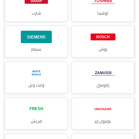
توشيبا
شارب
بوش
سيمنز
زانوسي
وايت ويل
يونيون إير
فريش