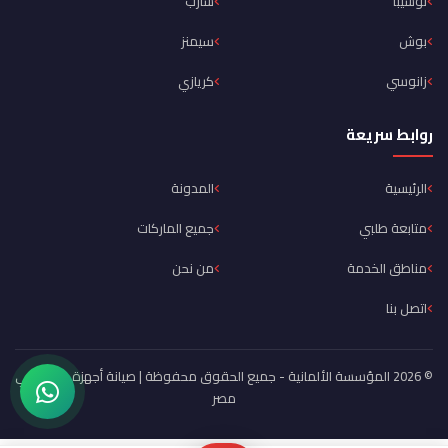
توشيبا
شارب
بوش
سيمنز
زانوسي
كريازي
روابط سريعة
الرئيسية
المدونة
متابعة طلبي
جميع الماركات
مناطق الخدمة
من نحن
اتصل بنا
© 2026 المؤسسة الألمانية - جميع الحقوق محفوظة | صيانة أجهزة منزلية في
مصر