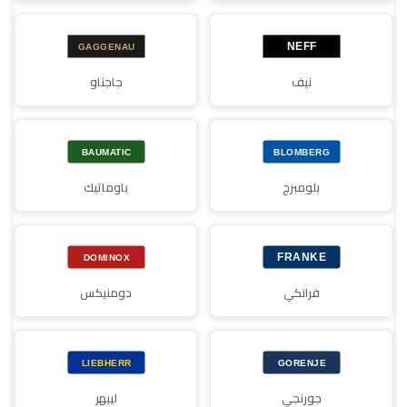
نيف
جاجناو
بلومبرج
باوماتيك
فرانكي
دومنيكس
جورنجي
ليبهر