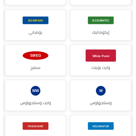
إيكوماتيك
بومباني
وايت بوينت
سميج
وستنجهاوس
وايت وستنجهاوس