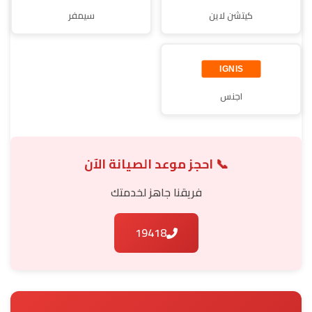
كيتشن لاين
سيمفر
اجنس
📞 احجز موعد الصيانة الآن
فريقنا جاهز لخدمتك
19418