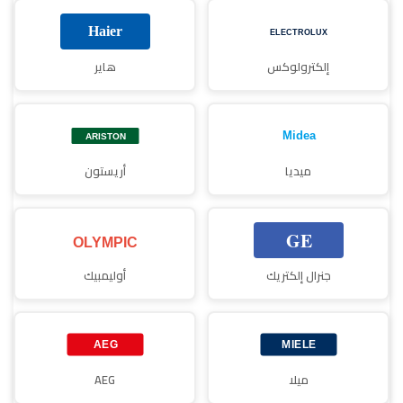
إلكترولوكس
هاير
ميديا
أريستون
جنرال إلكتريك
أوليمبيك
ميلا
AEG