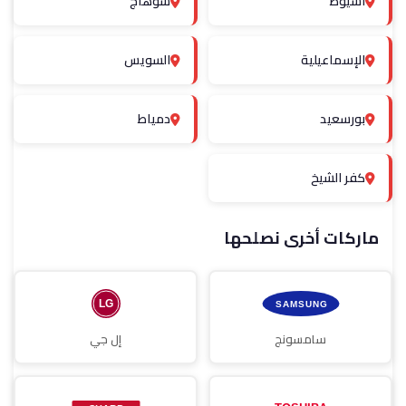
أسيوط
سوهاج
الإسماعيلية
السويس
بورسعيد
دمياط
كفر الشيخ
ماركات أخرى نصلحها
سامسونج
إل جي