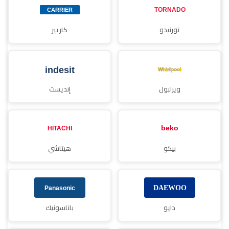
تورنيدو
كاريير
ويرلبول
إنديست
بيكو
هيتاشي
دايو
باناسونيك