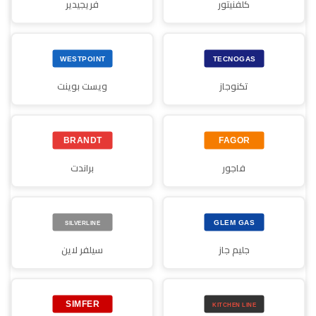
كلفنيتور
فريجيدير
تكنوجاز
ويست بوينت
فاجور
براندت
جليم جاز
سيلفر لاين