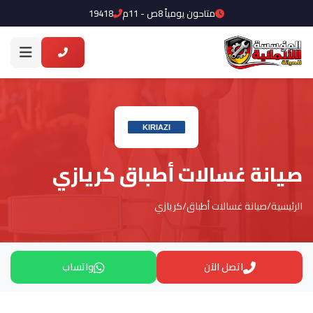
متاحون يومياً 8ص - 11م
19418
صيانة غسالات أطباق كريازي
الرئيسية
/
صيانة غسالات أطباق
/
كريازي
اتصل الآن
واتساب