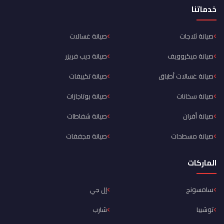
خدماتنا
صيانة ثلاجات
صيانة غسالات
صيانة ميكروويف
صيانة ديب فريزر
صيانة غسالات أطباق
صيانة تكييفات
صيانة سخانات
صيانة بوتاجازات
صيانة أفران
صيانة شفاطات
صيانة مسطحات
صيانة مجففات
الماركات
سامسونج
إل جي
توشيبا
شارب