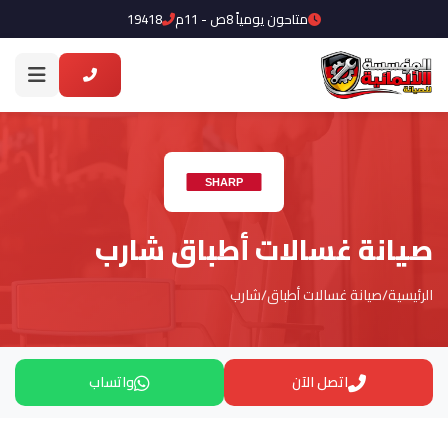
متاحون يومياً 8ص - 11م
19418
صيانة غسالات أطباق شارب
الرئيسية
/
صيانة غسالات أطباق
/
شارب
اتصل الآن
واتساب