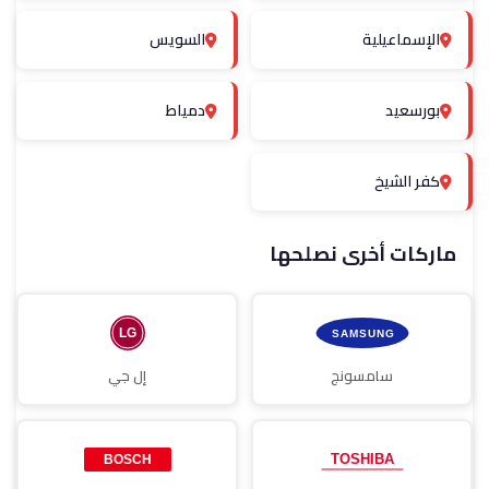
الإسماعيلية
السويس
بورسعيد
دمياط
كفر الشيخ
ماركات أخرى نصلحها
سامسونج
إل جي