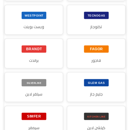
تكنوجاز
ويست بوينت
فاجور
براندت
جليم جاز
سيلفر لاين
كيتشن لاين
سيمفر