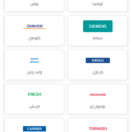
توشيبا
بوش
سيمنز
زانوسي
كريازي
وايت ويل
يونيون إير
فريش