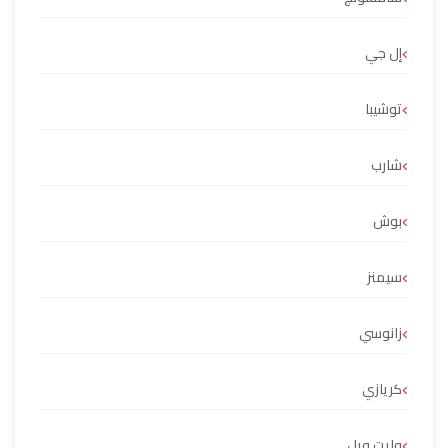
إل جي
توشيبا
شارب
بوش
سيمنز
زانوسي
كريازي
وايت ويل