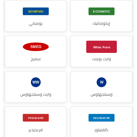
إيكوماتيك
بومباني
وايت بوينت
سميج
وستنجهاوس
وايت وستنجهاوس
كلفنيتور
فريجيدير