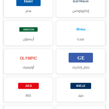
إلكترولوكس
هاير
ميديا
أريستون
جنرال إلكتريك
أوليمبيك
ميلا
AEG