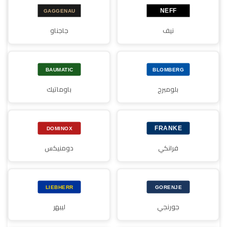
نيف
جاجناو
بلومبرج
باوماتيك
فرانكي
دومنيكس
جورنجي
ليبهر