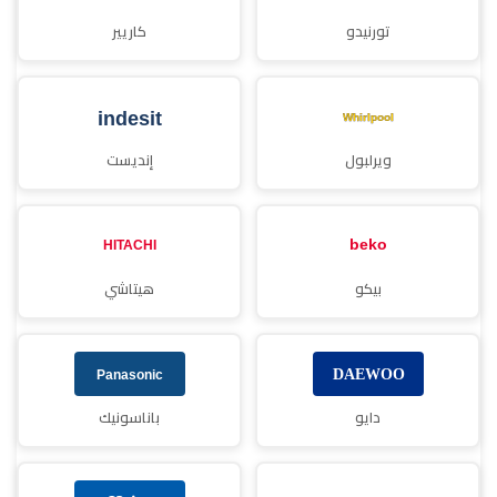
تورنيدو
كاريير
ويرلبول
إنديست
بيكو
هيتاشي
دايو
باناسونيك