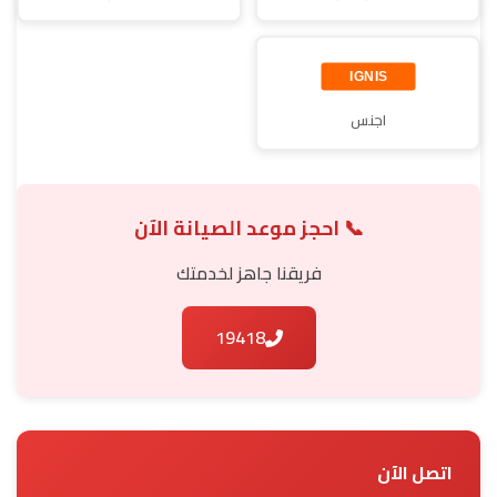
اجنس
📞 احجز موعد الصيانة الآن
فريقنا جاهز لخدمتك
19418
اتصل الآن