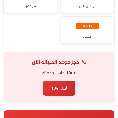
كيتشن لاين
سيمفر
اجنس
📞 احجز موعد الصيانة الآن
فريقنا جاهز لخدمتك
19418