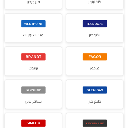
كلفنيتور
فريجيدير
تكنوجاز
ويست بوينت
فاجور
براندت
جليم جاز
سيلفر لاين