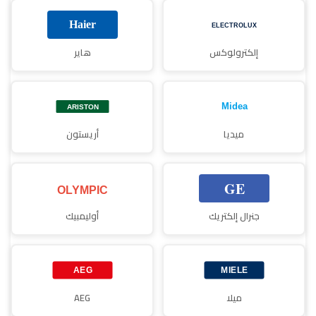
إلكترولوكس
هاير
ميديا
أريستون
جنرال إلكتريك
أوليمبيك
ميلا
AEG