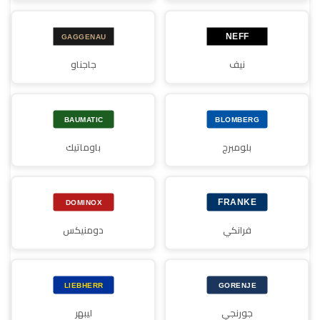
نيف
جاجناو
بلومبرج
باوماتيك
فرانكي
دومنيكس
جورنجي
ليبهر