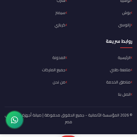
توشيبا
شارب
بوش
سيمنز
زانوسي
كريازي
روابط سريعة
الرئيسية
المدونة
متابعة طلبي
جميع الماركات
مناطق الخدمة
من نحن
اتصل بنا
© 2026 المؤسسة الألمانية - جميع الحقوق محفوظة | صيانة أجهزة منزلية في
مصر