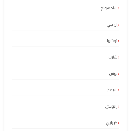
سامسونج
إل جي
توشيبا
شارب
بوش
سيمنز
زانوسي
كريازي