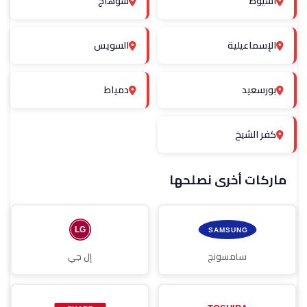
أسيوط
سوهاج
الإسماعيلية
السويس
بورسعيد
دمياط
كفر الشيخ
ماركات أخرى نصلحها
سامسونج
إل جي