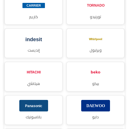
تورنيدو
كاريير
ويرلبول
إنديست
بيكو
هيتاشي
دايو
باناسونيك