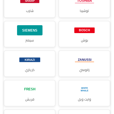
توشيبا
شارب
بوش
سيمنز
زانوسي
كريازي
وايت ويل
فريش