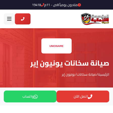
متاحون يومياً 8ص - 11م
19418
صيانة سخانات يونيون إير
الرئيسية
/
صيانة سخانات
/
يونيون إير
اتصل الآن
واتساب