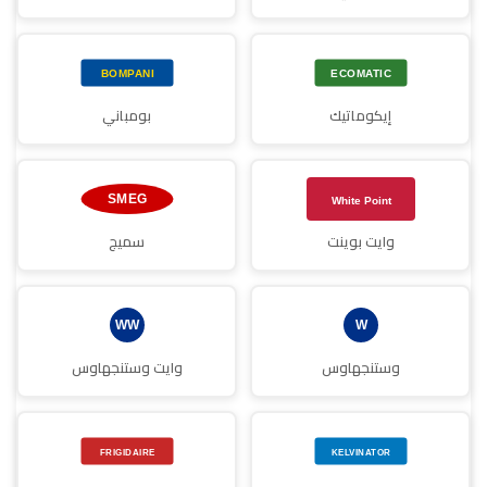
إيكوماتيك
بومباني
وايت بوينت
سميج
وستنجهاوس
وايت وستنجهاوس