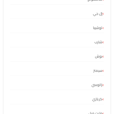
إل جي
توشيبا
شارب
بوش
سيمنز
زانوسي
كريازي
وايت ويل