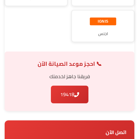
اجنس
📞 احجز موعد الصيانة الآن
فريقنا جاهز لخدمتك
19418
اتصل الآن