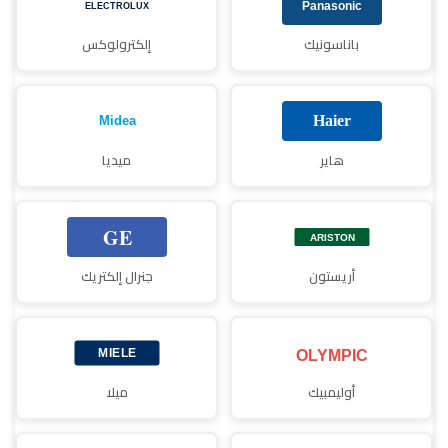
باناسونيك
إلكترولوكس
هاير
ميديا
أريستون
جنرال إلكتريك
أوليمبيك
ميلا