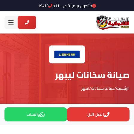
متاحون يومياً 8ص - 11م
19418
صيانة سخانات ليبهر
الرئيسية
/
صيانة سخانات
/
ليبهر
اتصل الآن
واتساب