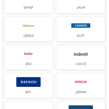
فريش
تورنيدو
كاريير
ويرلبول
إنديست
بيكو
هيتاشي
دايو