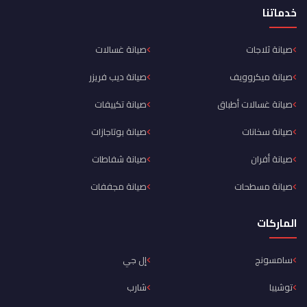
خدماتنا
صيانة ثلاجات
صيانة غسالات
صيانة ميكروويف
صيانة ديب فريزر
صيانة غسالات أطباق
صيانة تكييفات
صيانة سخانات
صيانة بوتاجازات
صيانة أفران
صيانة شفاطات
صيانة مسطحات
صيانة مجففات
الماركات
سامسونج
إل جي
توشيبا
شارب