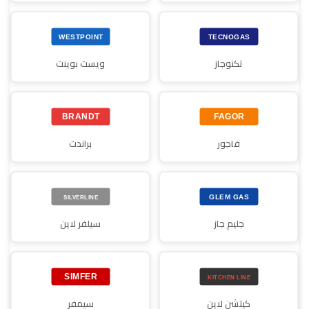
تكنوجاز
ويست بوينت
فاجور
براندت
جليم جاز
سيلفر لاين
كيتشن لاين
سيمفر