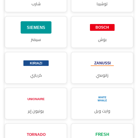
توشيبا
شارب
بوش
سيمنز
زانوسي
كريازي
وايت ويل
يونيون إير