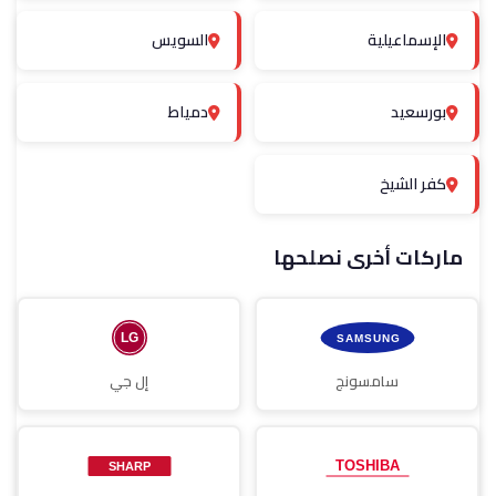
الإسماعيلية
السويس
بورسعيد
دمياط
كفر الشيخ
ماركات أخرى نصلحها
سامسونج
إل جي