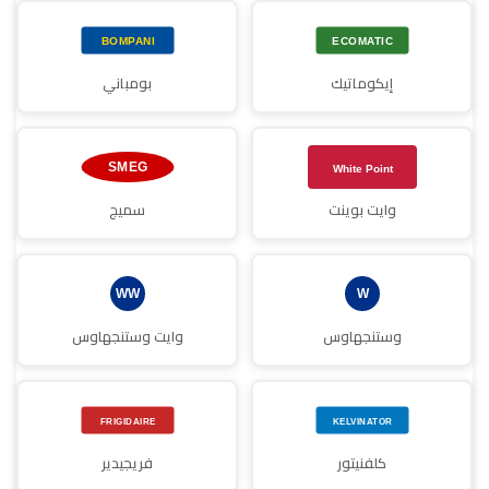
إيكوماتيك
بومباني
وايت بوينت
سميج
وستنجهاوس
وايت وستنجهاوس
كلفنيتور
فريجيدير