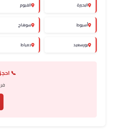
البحيرة
الفيوم
أسيوط
سوهاج
بورسعيد
دمياط
📞 احجز
فري