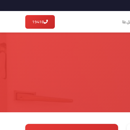
 بنا
19418