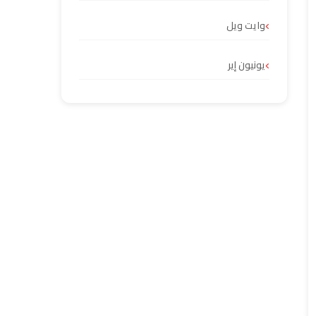
وايت ويل
يونيون إير