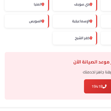
بني سويف
المنيا
الإسماعيلية
السويس
كفر الشيخ
 موعد الصيانة الآن
قنا جاهز لخدمتك
19418