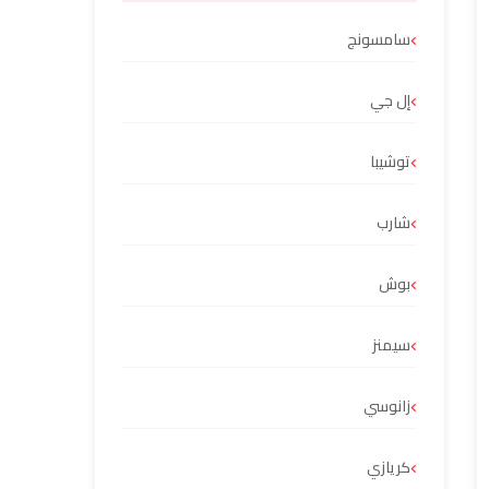
سامسونج
إل جي
توشيبا
شارب
بوش
سيمنز
زانوسي
كريازي