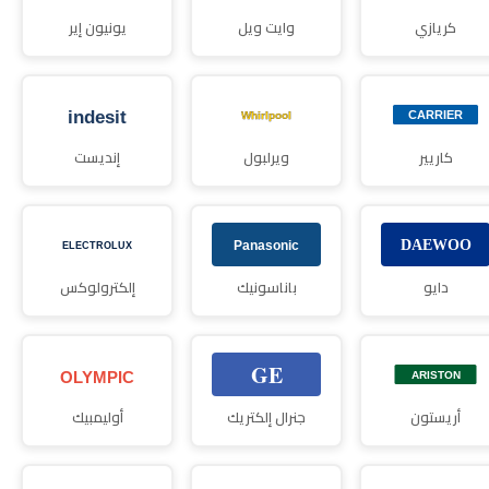
كريازي
وايت ويل
يونيون إير
كاريير
ويرلبول
إنديست
دايو
باناسونيك
إلكترولوكس
أريستون
جنرال إلكتريك
أوليمبيك