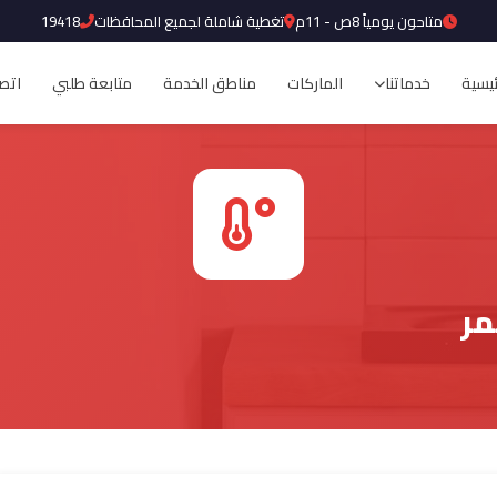
متاحون يومياً 8ص - 11م
تغطية شاملة لجميع المحافظات
19418
ئيسية
خدماتنا
الماركات
مناطق الخدمة
متابعة طلبي
اتصل
مر