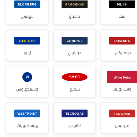
نيف
جاجناو
بلومبرج
دومنيكس
جورنجي
ليبهر
وايت بوينت
سميج
وستنجهاوس
فريجيدير
تكنوجاز
ويست بوينت