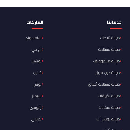
خدماتنا
الماركات
صيانة ثلاجات
سامسونج
صيانة غسالات
إل جي
صيانة ميكروويف
توشيبا
صيانة ديب فريزر
شارب
صيانة غسالات أطباق
بوش
صيانة تكييفات
سيمنز
صيانة سخانات
زانوسي
صيانة بوتاجازات
كريازي