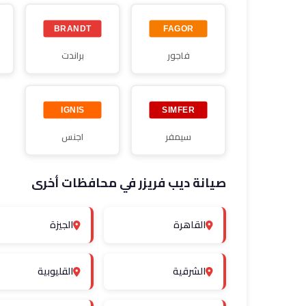
فاجور
براندت
سيمفر
اجنس
صيانة ديب فريزر في محافظات أخرى
القاهرة
الجيزة
الشرقية
القليوبية