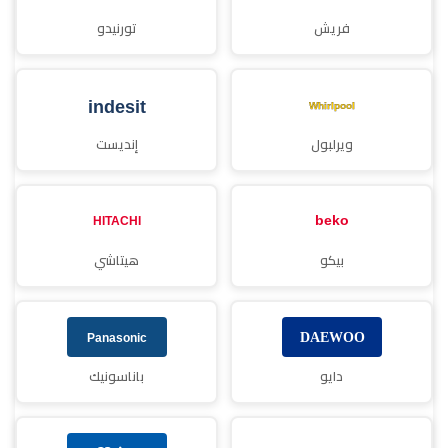
فريش
تورنيدو
ويرلبول
إنديست
بيكو
هيتاشي
دايو
باناسونيك