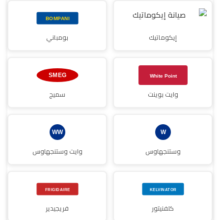
إيكوماتيك
بومباني
وايت بوينت
سميج
وستنجهاوس
وايت وستنجهاوس
كلفنيتور
فريجيدير