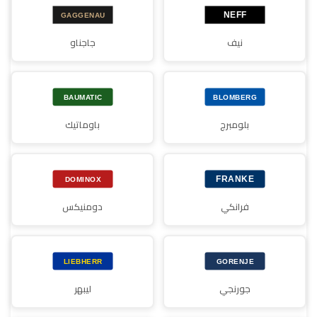
نيف
جاجناو
بلومبرج
باوماتيك
فرانكي
دومنيكس
جورنجي
ليبهر