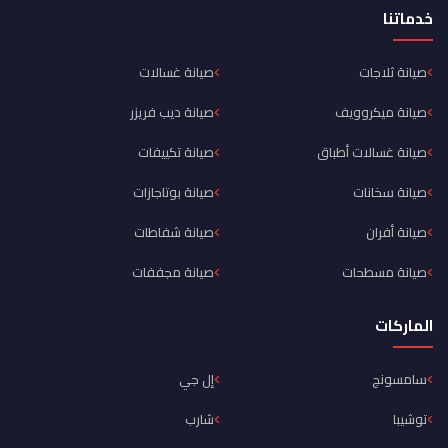
خدماتنا
صيانة ثلاجات
صيانة غسالات
صيانة ميكروويف
صيانة ديب فريزر
صيانة غسالات أطباق
صيانة تكييفات
صيانة سخانات
صيانة بوتاجازات
صيانة أفران
صيانة شفاطات
صيانة مسطحات
صيانة مجففات
الماركات
سامسونج
إل جي
توشيبا
شارب