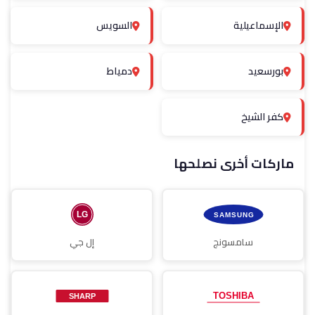
الإسماعيلية
السويس
بورسعيد
دمياط
كفر الشيخ
ماركات أخرى نصلحها
سامسونج
إل جي