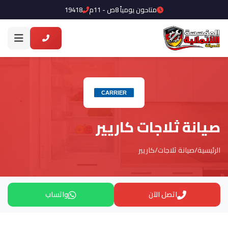
متاحون يومياً 8ص - 11م
19418
صيانة ثلاجات كاريير
الرئيسية
/
صيانة ثلاجات
/
كاريير
اتصل الآن
واتساب