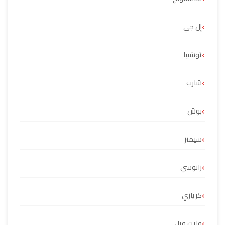
إل جي
توشيبا
شارب
بوش
سيمنز
زانوسي
كريازي
وايت ويل