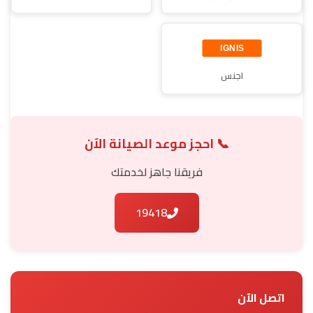
اجنس
📞 احجز موعد الصيانة الآن
فريقنا جاهز لخدمتك
19418
اتصل الآن