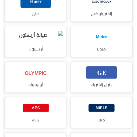
إلكترولوكس
هاير
ميديا
أريستون
جنرال إلكتريك
أوليمبيك
ميلا
AEG