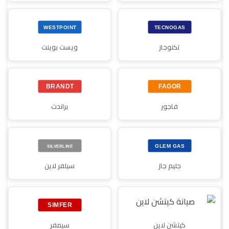
تكنوجاز
ويست بوينت
فاجور
براندت
جليم جاز
سيلفر لاين
كيتشن لاين
سيمفر