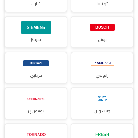
توشيبا
شارب
بوش
سيمنز
زانوسي
كريازي
وايت ويل
يونيون إير