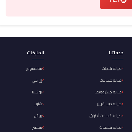
19418
خدماتنا
الماركات
صيانة ثلاجات
سامسونج
صيانة غسالات
إل جي
صيانة ميكروويف
توشيبا
صيانة ديب فريزر
شارب
صيانة غسالات أطباق
بوش
صيانة تكييفات
سيمنز