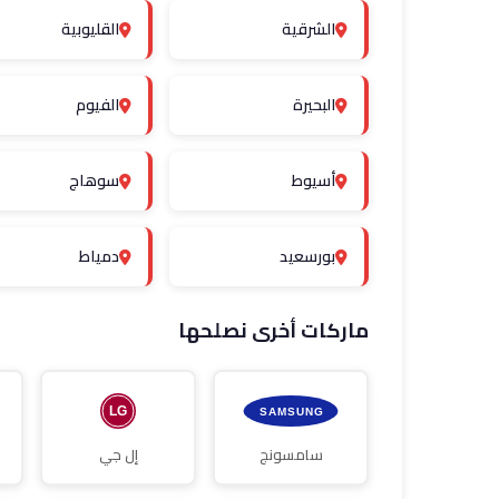
الشرقية
القليوبية
البحيرة
الفيوم
أسيوط
سوهاج
بورسعيد
دمياط
ماركات أخرى نصلحها
سامسونج
إل جي