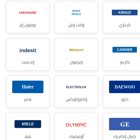
كريازي
وايت ويل
يونيون إير
كاريير
ويرلبول
إنديست
دايو
إلكترولوكس
هاير
جنرال إلكتريك
أوليمبيك
ميلا