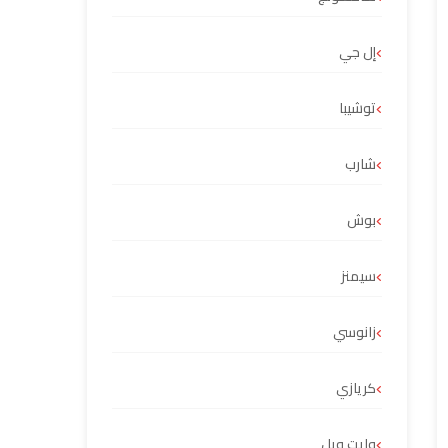
إل جي
توشيبا
شارب
بوش
سيمنز
زانوسي
كريازي
وايت ويل