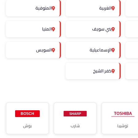
الغربية
المنوفية
بني سويف
المنيا
الإسماعيلية
السويس
كفر الشيخ
توشيبا
شارب
بوش