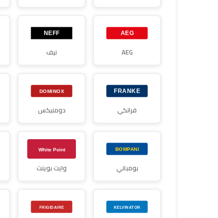
AEG
نيف
فرانكي
دومنيكس
بومباني
وايت بوينت