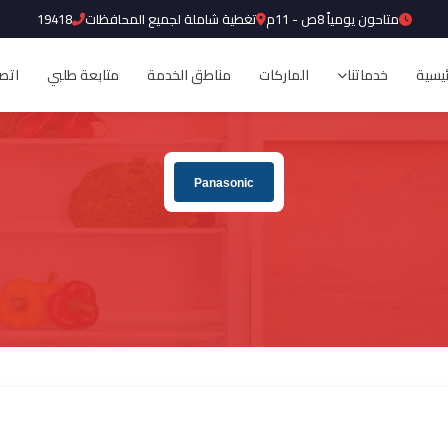
متاحون يومياً 8ص - 11م
تغطية شاملة لجميع المحافظات
19418
ئيسية
خدماتنا
الماركات
مناطق الخدمة
متابعة طلبي
اتصل