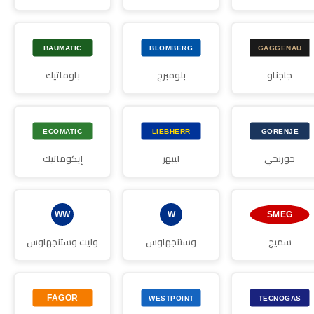
جاجناو
بلومبرج
باوماتيك
جورنجي
ليبهر
إيكوماتيك
سميج
وستنجهاوس
وايت وستنجهاوس