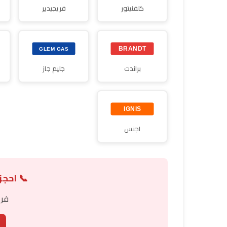
كلفنيتور
فريجيدير
براندت
جليم جاز
اجنس
📞 احجز
فري