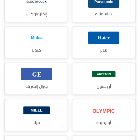
باناسونيك
إلكترولوكس
هاير
ميديا
أريستون
جنرال إلكتريك
أوليمبيك
ميلا