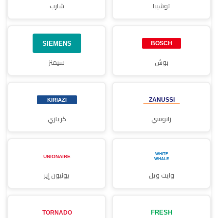
توشيبا
شارب
بوش
سيمنز
زانوسي
كريازي
وايت ويل
يونيون إير