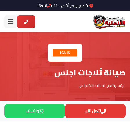
متاحون يومياً 8ص - 11م
19418
صيانة ثلاجات اجنس
الرئيسية
/
صيانة ثلاجات
/
اجنس
اتصل الآن
واتساب