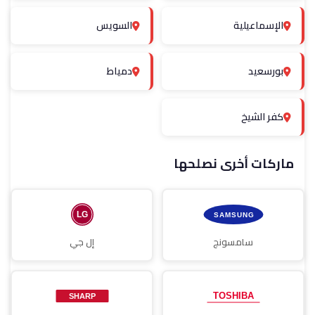
الإسماعيلية
السويس
بورسعيد
دمياط
كفر الشيخ
ماركات أخرى نصلحها
سامسونج
إل جي