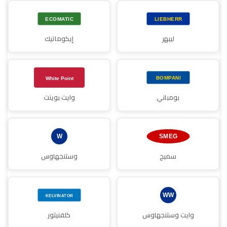
ليبهر
إيكوماتيك
بومباني
وايت بوينت
سميج
وستنجهاوس
وايت وستنجهاوس
كلفنيتور