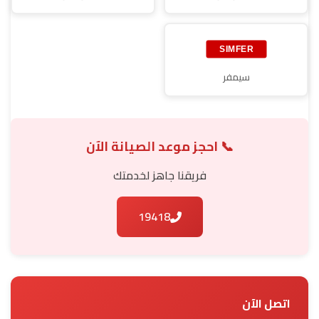
سيمفر
📞 احجز موعد الصيانة الآن
فريقنا جاهز لخدمتك
19418
اتصل الآن