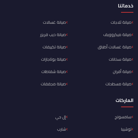
خدماتنا
صيانة ثلاجات
صيانة غسالات
صيانة ميكروويف
صيانة ديب فريزر
صيانة غسالات أطباق
صيانة تكييفات
صيانة سخانات
صيانة بوتاجازات
صيانة أفران
صيانة شفاطات
صيانة مسطحات
صيانة مجففات
الماركات
سامسونج
إل جي
توشيبا
شارب