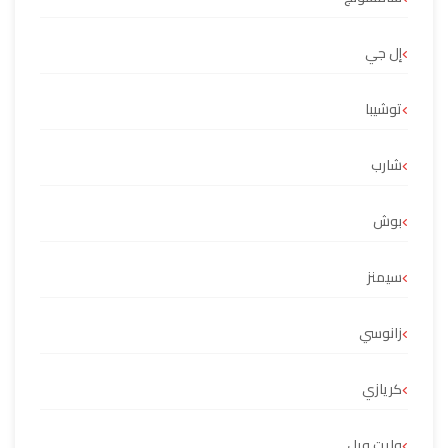
إل جي
توشيبا
شارب
بوش
سيمنز
زانوسي
كريازي
وايت ويل