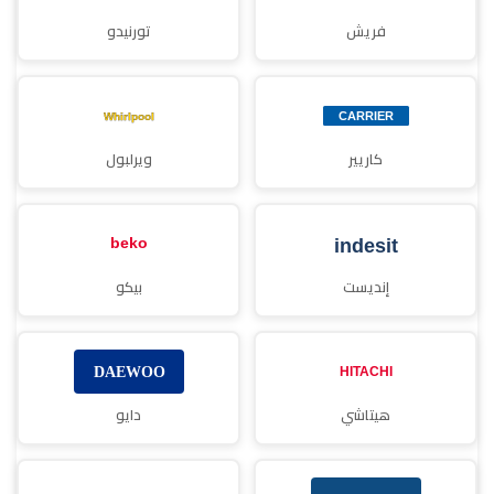
فريش
تورنيدو
كاريير
ويرلبول
إنديست
بيكو
هيتاشي
دايو