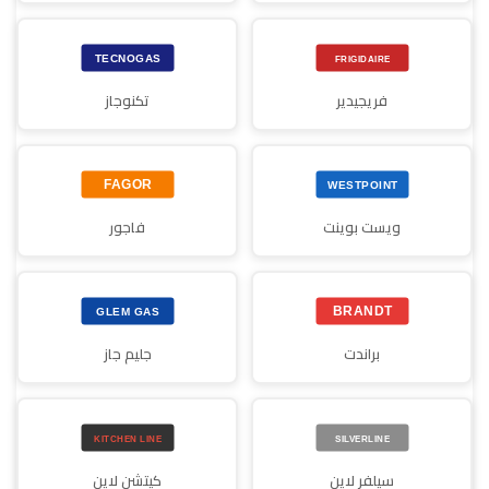
فريجيدير
تكنوجاز
ويست بوينت
فاجور
براندت
جليم جاز
سيلفر لاين
كيتشن لاين