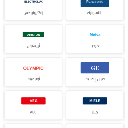
باناسونيك
إلكترولوكس
ميديا
أريستون
جنرال إلكتريك
أوليمبيك
ميلا
AEG