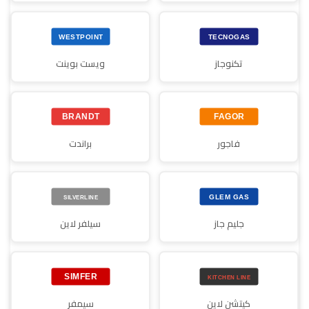
تكنوجاز
ويست بوينت
فاجور
براندت
جليم جاز
سيلفر لاين
كيتشن لاين
سيمفر