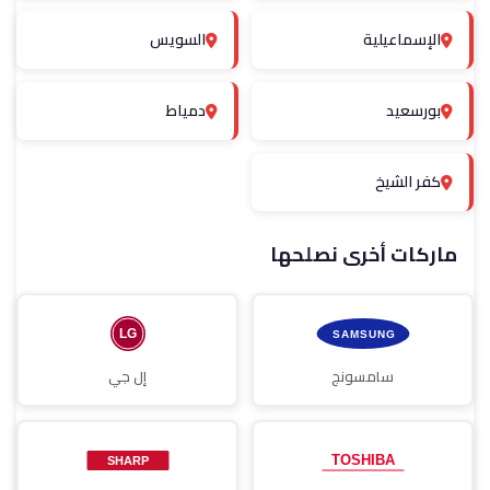
الإسماعيلية
السويس
بورسعيد
دمياط
كفر الشيخ
ماركات أخرى نصلحها
سامسونج
إل جي