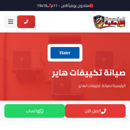
متاحون يومياً 8ص - 11م
19418
صيانة تكييفات هاير
الرئيسية
/
صيانة تكييفات
/
هاير
اتصل الآن
واتساب