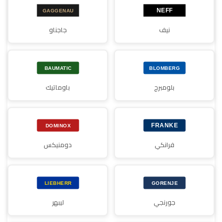
نيف
جاجناو
بلومبرج
باوماتيك
فرانكي
دومنيكس
جورنجي
ليبهر