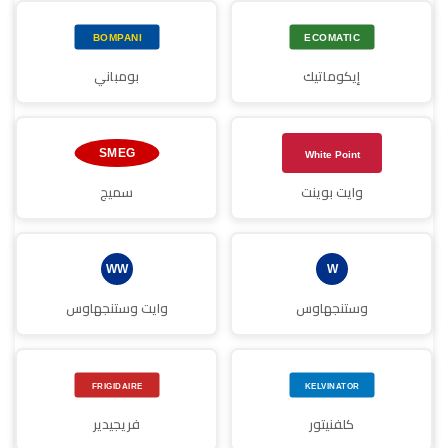
إيكوماتيك
بومباني
وايت بوينت
سميج
وستنجهاوس
وايت وستنجهاوس
كلفنيتور
فريجيدير