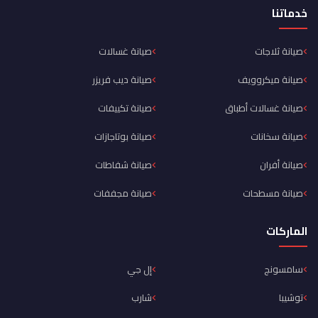
خدماتنا
صيانة ثلاجات
صيانة غسالات
صيانة ميكروويف
صيانة ديب فريزر
صيانة غسالات أطباق
صيانة تكييفات
صيانة سخانات
صيانة بوتاجازات
صيانة أفران
صيانة شفاطات
صيانة مسطحات
صيانة مجففات
الماركات
سامسونج
إل جي
توشيبا
شارب