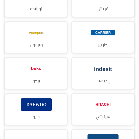
فريش
تورنيدو
كاريير
ويرلبول
إنديست
بيكو
هيتاشي
دايو