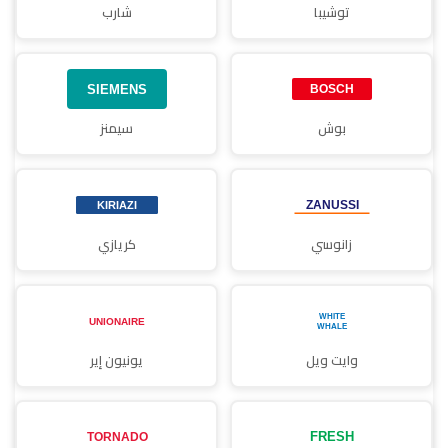
توشيبا
شارب
بوش
سيمنز
زانوسي
كريازي
وايت ويل
يونيون إير