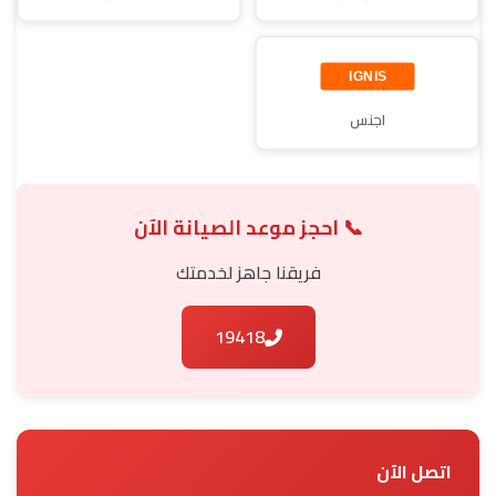
اجنس
📞 احجز موعد الصيانة الآن
فريقنا جاهز لخدمتك
19418
اتصل الآن