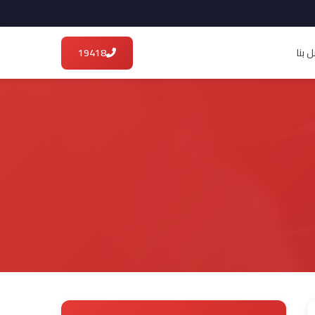
 بنا
19418