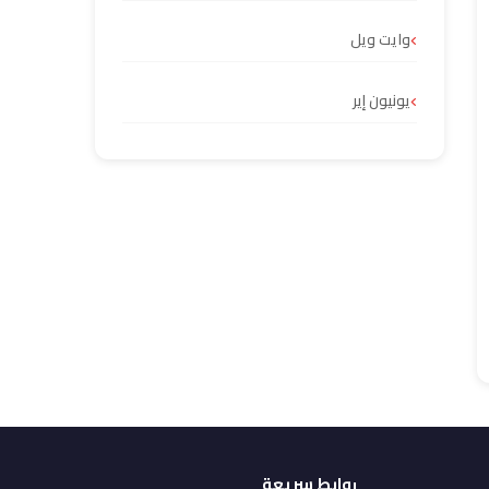
وايت ويل
يونيون إير
روابط سريعة