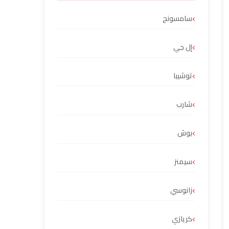
سامسونج
إل جي
توشيبا
شارب
بوش
سيمنز
زانوسي
كريازي