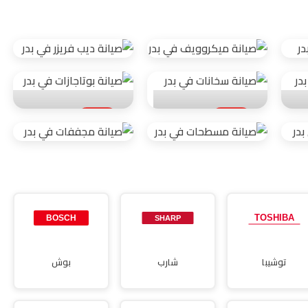
صيانة
صيانة ديب
ميكروويف
فريزر
ت
صيانة سخانات
صيانة
بوتاجازات
صيانة
صيانة مجففات
مسطحات
توشيبا
شارب
بوش