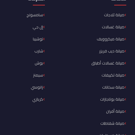
صيانة ثلاجات
سامسونج
صيانة غسالات
إل جي
صيانة ميكروويف
توشيبا
صيانة ديب فريزر
شارب
صيانة غسالات أطباق
بوش
صيانة تكييفات
سيمنز
صيانة سخانات
زانوسي
صيانة بوتاجازات
كريازي
صيانة أفران
صيانة شفاطات