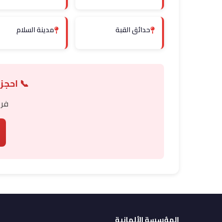
حدائق القبة
مدينة السلام
📞 احجز
فري
المؤسسة الألمانية