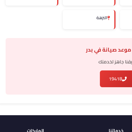
النزهة
 موعد صيانة في بدر
قنا جاهز لخدمتك
19418
خدماتنا
الماركات