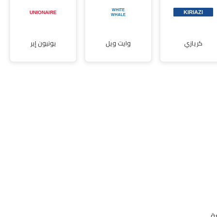
كريازي
وايت ويل
يونيون إير
ة