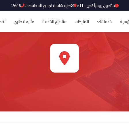
متاحون يومياً 8ص - 11م
تغطية شاملة لجميع المحافظات
19418
ئيسية
خدماتنا
الماركات
مناطق الخدمة
متابعة طلبي
اتصل