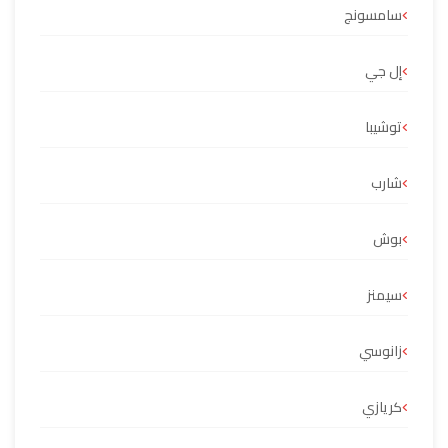
سامسونج
إل جي
توشيبا
شارب
بوش
سيمنز
زانوسي
كريازي