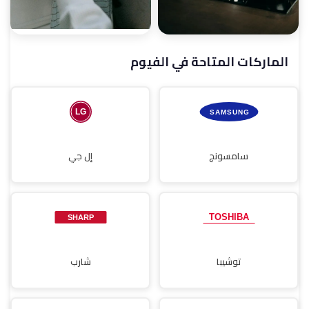
الماركات المتاحة في الفيوم
صيانة مجففات
صيانة مسطحات
سامسونج
إل جي
توشيبا
شارب