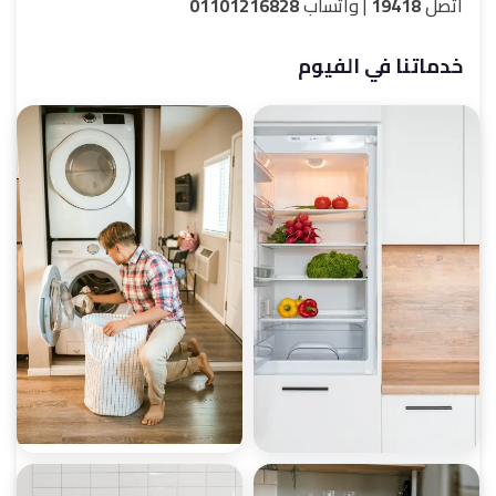
اتصل
19418
| واتساب
01101216828
خدماتنا في الفيوم