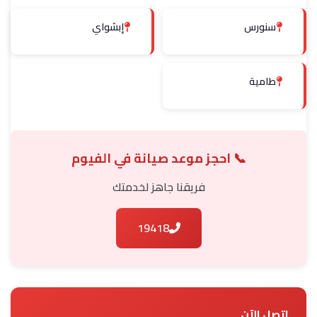
سنورس
إبشواي
طامية
📞 احجز موعد صيانة في الفيوم
فريقنا جاهز لخدمتك
19418
اتصل الآن