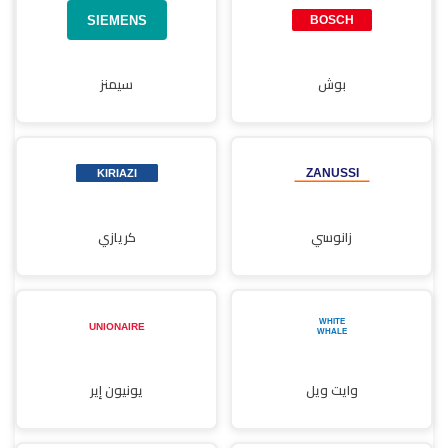
بوش
سيمنز
زانوسي
كريازي
وايت ويل
يونيون إير