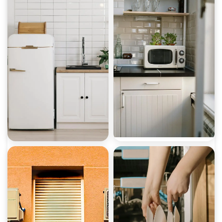
صيانة غسالات
صيانة ثلاجات
صيانة ميكروويف
صيانة ديب فريزر