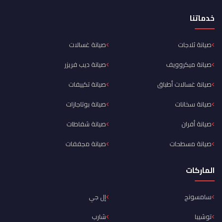
خدماتنا
صيانة ثلاجات
صيانة غسالات
صيانة ميكروويف
صيانة ديب فريزر
صيانة غسالات أطباق
صيانة تكييفات
صيانة سخانات
صيانة بوتاجازات
صيانة أفران
صيانة شفاطات
صيانة مسطحات
صيانة مجففات
الماركات
سامسونج
إل جي
توشيبا
شارب